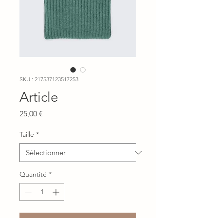
SKU : 217537123517253
Article
Prix
25,00 €
Taille
*
Quantité
*