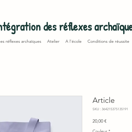
ntégration des réflexes archaïqu
des réflexes archaïques
Atelier
A l'école
Conditions de réussite
Article
SKU : 364215375135191
Prix
20,00 €
Couleur
*