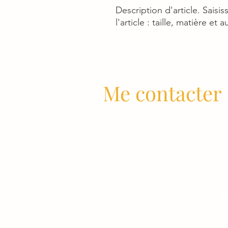
Description d'article. Saisiss
l'article : taille, matière et 
Me contacter
clotilde.marret@orange.fr
06 87 33 30 33
Me suivre sur Facebook :